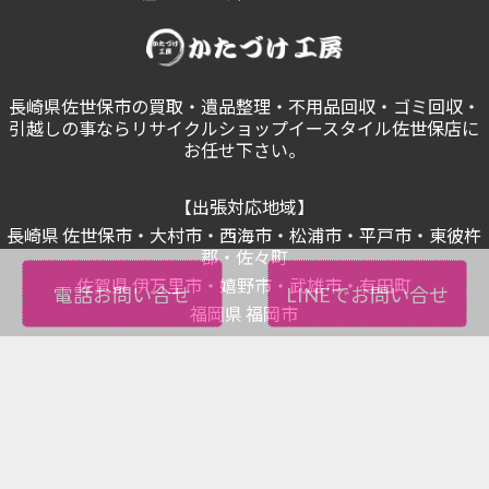
長崎県佐世保市の買取・遺品整理・不用品回収・ゴミ回収・
引越しの事ならリサイクルショップイースタイル佐世保店に
お任せ下さい。
【出張対応地域】
長崎県 佐世保市・大村市・西海市・松浦市・平戸市・東彼杵
郡・佐々町
佐賀県 伊万里市・嬉野市・武雄市・有田町
電話お問い合せ
LINEでお問い合せ
福岡県 福岡市
リサイクルショップE-STYLE佐世保早岐店
〒859-3215 長崎県佐世保市早岐1丁目13-11
TEL 0956-20-5858
estyle-info@f-style.jp
古物商許可 長崎県公安委員会 第921210000064号