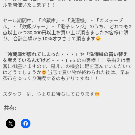
ルを開催いたします！！
セール期間中、「冷蔵庫」・「洗濯機」・「ガステーブ
ル」・「炊飯ジャー」・「電子レンジ」のうち、 どれでも
2
点以上
かつ
30,000円以上
お買い上げ頂きましたお客様に限
り、 合計金額から
10％オフ
させて頂きます
「冷蔵庫が壊れてしまった・・・」
や
「洗濯機の買い替え
を考えているんだけど・・・」
etcのお客様！！ 品揃えは豊
富に御座いますので、是非この機会に足を運んでいただいて
はどうでしょうか
当店で買い物が終わられた後は、早岐
茶市をゆっくり満喫するのもアリですね！！
スタッフ一同、心よりお待ちしております
共有: