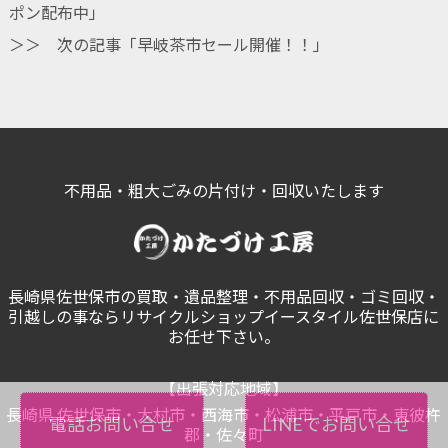
ポン配布中
」
＞＞ 次の記事「
早岐茶市セール開催！！
」
不用品・粗大ごみの片付け・回収いたします
長崎県佐世保市の買取・遺品整理・不用品回収・ゴミ回収・
引越しの事ならリサイクルショップイースタイル佐世保店に
お任せ下さい。
【出張対応地域】
長崎県 佐世保市・大村市・西海市・松浦市・平戸市・東彼杵
電話お問い合せ
LINEでお問い合せ
郡・佐々町