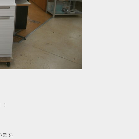
！！
います。