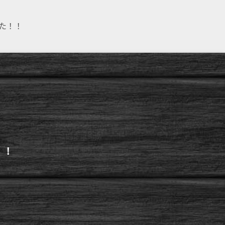
た！！
！！