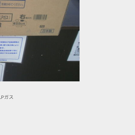
。
LPガス
、