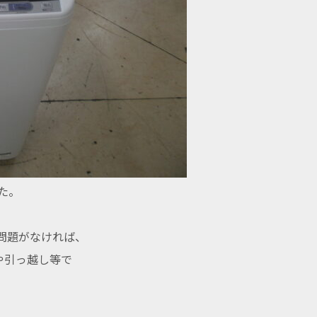
た。
問題がなければ、
や引っ越し等で