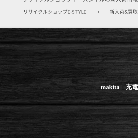
リサイクルショップE-STYLE
>
新入荷&買
makita