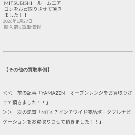
MITSUBISHI ルームエア
コンをお買取りさせて頂き
ました！！
2026年1月29日
新入荷&買取情報
【その他の買取事例】
＜＜ 前の記事「
YAMAZEN オーブンレンジをお買取りさ
せて頂きました！！
」
＞＞ 次の記事「
MTK ７インチワイド液晶ポータブルナビ
ゲーションをお買取りさせて頂きました！！
」