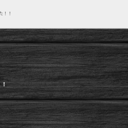
た！！
！！