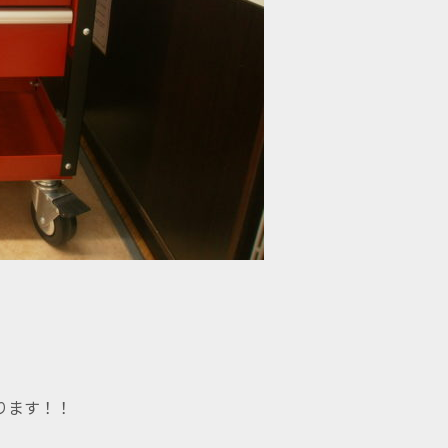
。
ります！！